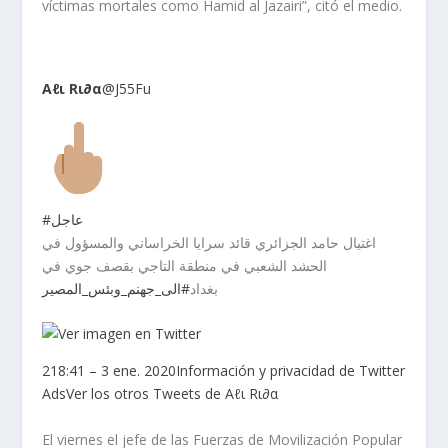
víctimas mortales como Hamid al Jazairi”, citó el medio.
Aℓι Rι∂α
@J55Fu
#عاجل
اغتيال حامد الجزائري قائد سرايا الخراساني والمسؤول في
الحشد الشعبي في منطقة التاجي بقصف جوي في
بغداد
#الى_جهنم_وبئس_المصير
2
18:41 – 3 ene. 2020
Información y privacidad de Twitter
Ads
Ver los otros Tweets de Aℓι Rι∂α
El viernes el jefe de las Fuerzas de Movilización Popular