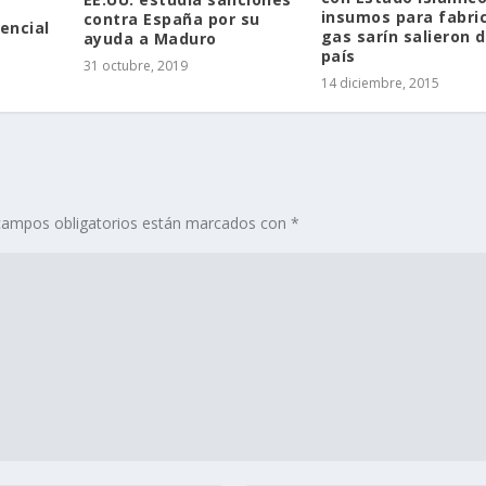
insumos para fabri
contra España por su
encial
gas sarín salieron 
ayuda a Maduro
país
31 octubre, 2019
14 diciembre, 2015
campos obligatorios están marcados con
*