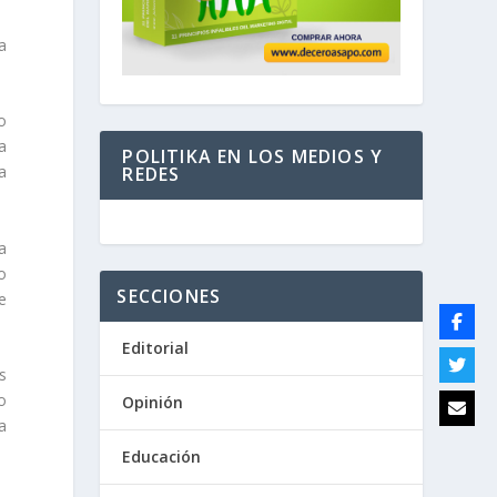
a
o
a
POLITIKA EN LOS MEDIOS Y
a
REDES
a
o
SECCIONES
e
Editorial
s
o
Opinión
a
Educación