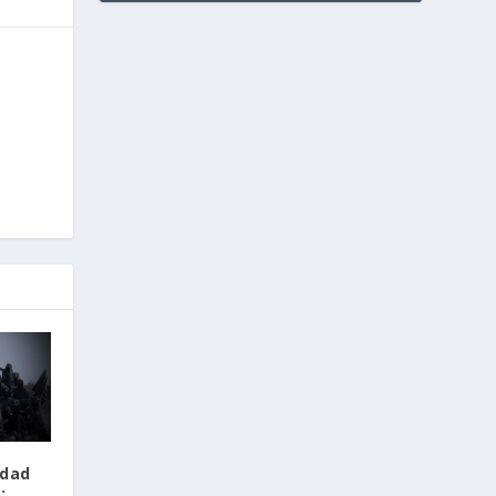
idad
: