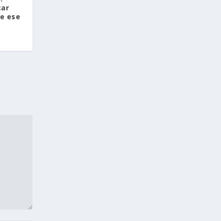
car
de ese