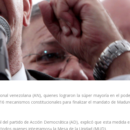
onal venezolana (AN), quienes lograron la súper mayoría en el pode
 2016 mecanismos constitucionales para finalizar el mandato de Madur
l del partido de Acción Democrática (AD), explicó que esta medida e
or todos quienes integramos» la Mesa de la Unidad (MUD).