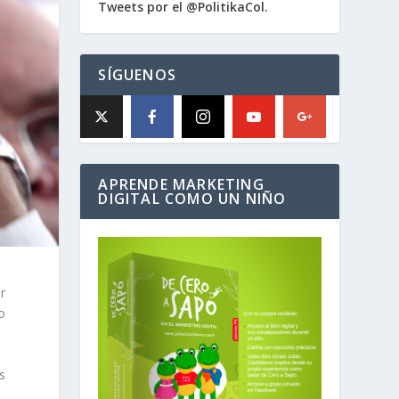
Tweets por el @PolitikaCol.
SÍGUENOS
APRENDE MARKETING
DIGITAL COMO UN NIÑO
r
o
s