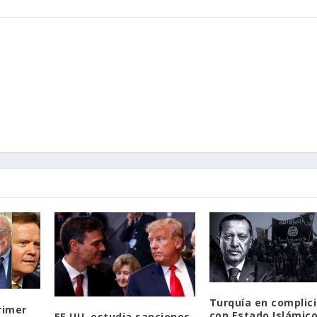
Turquía en complic
rimer
con Estado Islámico
EE.UU. estudia sanciones