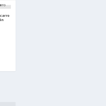
 carro
án