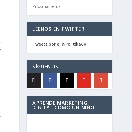
Próximamente
e
LÉENOS EN TWITTER
s
Tweets por el @PolitikaCol.
s
SÍGUENOS
e
d
APRENDE MARKETING
DIGITAL COMO UN NIÑO
,
l