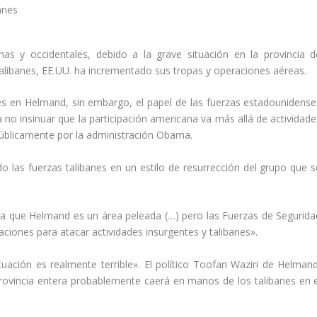
s y occidentales, debido a la grave situación en la provincia d
alibanes, EE.UU. ha incrementado sus tropas y operaciones aéreas.
es en Helmand, sin embargo, el papel de las fuerzas estadounidense
o insinuar que la participación americana va más allá de actividade
úblicamente por la administración Obama.
 las fuerzas talibanes en un estilo de resurrección del grupo que s
da que Helmand es un área peleada (…) pero las Fuerzas de Segurida
ones para atacar actividades insurgentes y talibanes».
tuación es realmente terrible». El político Toofan Waziri de Helmand
rovincia entera probablemente caerá en manos de los talibanes en e