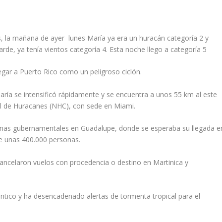
s, la mañana de ayer lunes María ya era un huracán categoría 2 y
arde, ya tenía vientos categoría 4. Esta noche llego a categoría 5
egar a Puerto Rico como un peligroso ciclón.
ía se intensificó rápidamente y se encuentra a unos 55 km al este
nal de Huracanes (NHC), con sede en Miami.
icinas gubernamentales en Guadalupe, donde se esperaba su llegada e
de unas 400.000 personas.
 cancelaron vuelos con procedencia o destino en Martinica y
ántico y ha desencadenado alertas de tormenta tropical para el