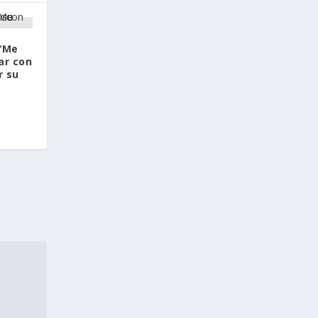
 “Me
ar con
r su