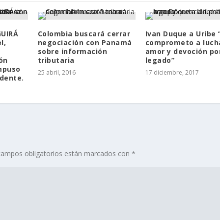
GUIRÁ
Colombia buscará cerrar
Ivan Duque a Uribe
l,
negociación con Panamá
comprometo a luch
sobre información
amor y devoción po
ón
tributaria
legado”
impuso
25 abril, 2016
17 diciembre, 2017
idente.
campos obligatorios están marcados con
*