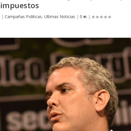
impuestos
8
|
Campañas Politicas
,
Ultimas Noticias
|
0
|