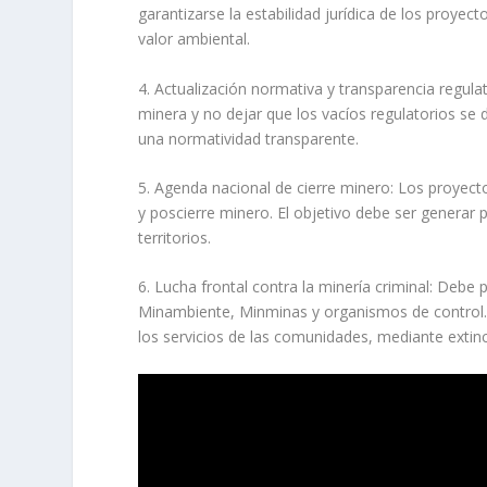
garantizarse la estabilidad jurídica de los proyec
valor ambiental.
4. Actualización normativa y transparencia regula
minera y no dejar que los vacíos regulatorios se 
una normatividad transparente.
5. Agenda nacional de cierre minero: Los proyect
y poscierre minero. El objetivo debe ser generar 
territorios.
6. Lucha frontal contra la minería criminal: Debe p
Minambiente, Minminas y organismos de control. 
los servicios de las comunidades, mediante extin