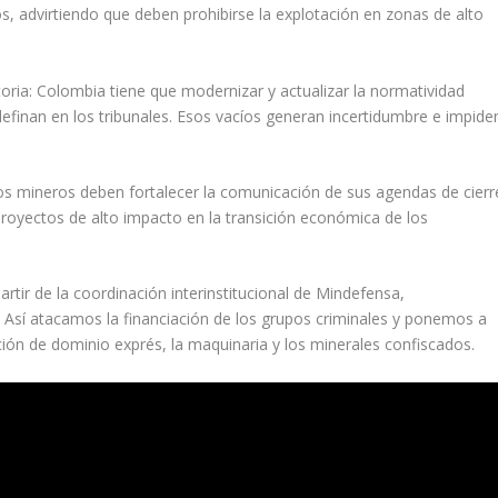
tos, advirtiendo que deben prohibirse la explotación en zonas de alto
toria: Colombia tiene que modernizar y actualizar la normatividad
definan en los tribunales. Esos vacíos generan incertidumbre e impide
os mineros deben fortalecer la comunicación de sus agendas de cierr
proyectos de alto impacto en la transición económica de los
artir de la coordinación interinstitucional de Mindefensa,
Así atacamos la financiación de los grupos criminales y ponemos a
ción de dominio exprés, la maquinaria y los minerales confiscados.