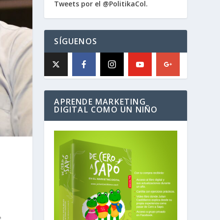
Tweets por el @PolitikaCol.
SÍGUENOS
APRENDE MARKETING
DIGITAL COMO UN NIÑO
e