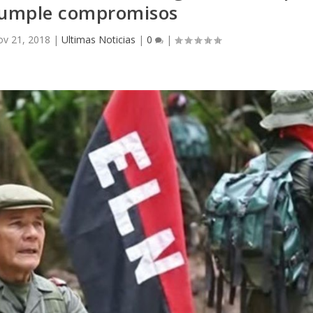
 cumple compromisos
v 21, 2018
|
Ultimas Noticias
|
0
|