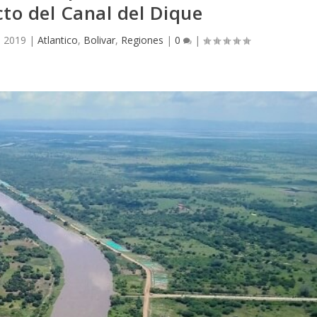
o del Canal del Dique
, 2019
|
Atlantico
,
Bolivar
,
Regiones
|
0
|