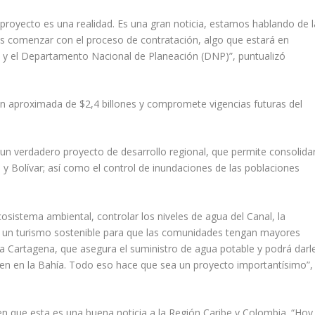
l proyecto es una realidad. Es una gran noticia, estamos hablando de l
os comenzar con el proceso de contratación, algo que estará en
 y el Departamento Nacional de Planeación (DNP)”, puntualizó
ión aproximada de $2,4 billones y compromete vigencias futuras del
n verdadero proyecto de desarrollo regional, que permite consolida
y Bolívar; así como el control de inundaciones de las poblaciones
cosistema ambiental, controlar los niveles de agua del Canal, la
 un turismo sostenible para que las comunidades tengan mayores
ra Cartagena, que asegura el suministro de agua potable y podrá darl
aen en la Bahía. Todo eso hace que sea un proyecto importantísimo”,
en que esta es una buena noticia a la Región Caribe y Colombia. “Hoy