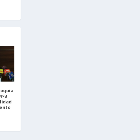
ioquia
4×3
lidad
iento