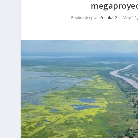
megaproyect
Publicado por
Politika 2
|
May 21