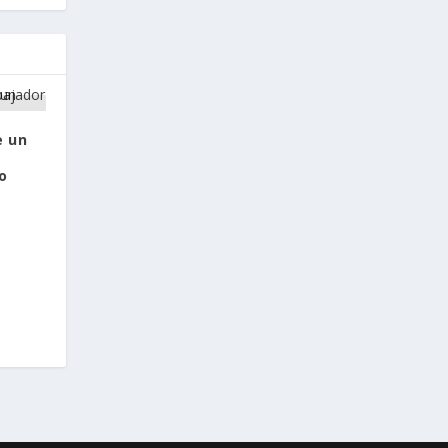
e un
o