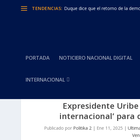
TENDENCIAS:
Duque dice que el retorno de la democ
PORTADA
NOTICIERO NACIONAL DIGITAL
INTERNACIONAL
Expresidente Uribe 
internacional’ para
Publicado por
Politika 2
|
Ene 11, 2025
|
Ultim
Ven