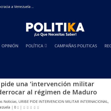
racia a Venezuela ...
OPINIÓN
POLÍTICA
CAMPAÑAS POLITICAS
RE
pide una ‘intervención militar
 derrocar al régimen de Maduro
as Noticias
,
URIBE PIDE INTERVENCION MILITAR INTERNACIONAL
,
ezuela
|
0
|