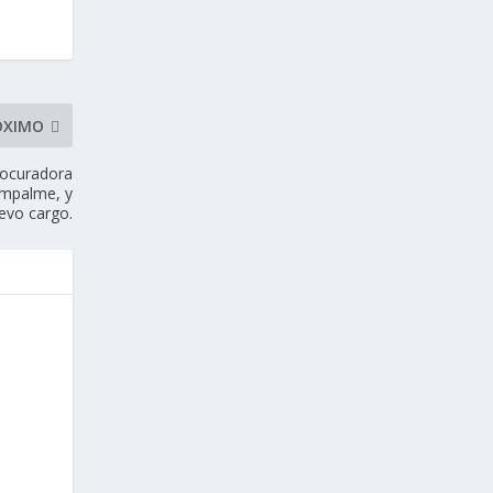
ÓXIMO
procuradora
 empalme, y
evo cargo.