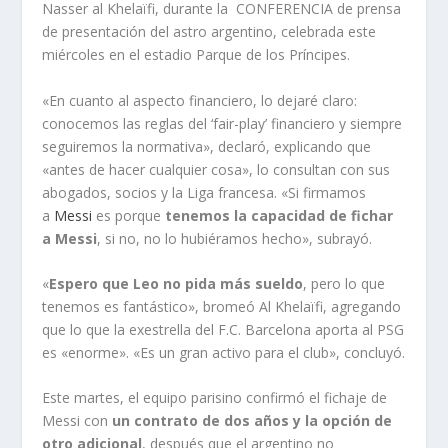
Nasser al Khelaïfi, durante la CONFERENCIA de prensa
de presentación del astro argentino, celebrada este
miércoles en el estadio Parque de los Príncipes.
«En cuanto al aspecto financiero, lo dejaré claro:
conocemos las reglas del ‘fair-play’ financiero y siempre
seguiremos la normativa», declaró, explicando que
«antes de hacer cualquier cosa», lo consultan con sus
abogados, socios y la Liga francesa. «Si firmamos
a
Messi
es porque
tenemos la capacidad de fichar
a Messi
, si no, no lo hubiéramos hecho», subrayó.
«
Espero que Leo no pida más sueldo
, pero lo que
tenemos es fantástico», bromeó Al Khelaïfi, agregando
que lo que la exestrella del F.C. Barcelona aporta al PSG
es «enorme». «Es un gran activo para el club», concluyó.
Este martes, el equipo parisino confirmó el fichaje de
Messi con
un contrato de dos años y la opción de
otro adicional
, después que el argentino no