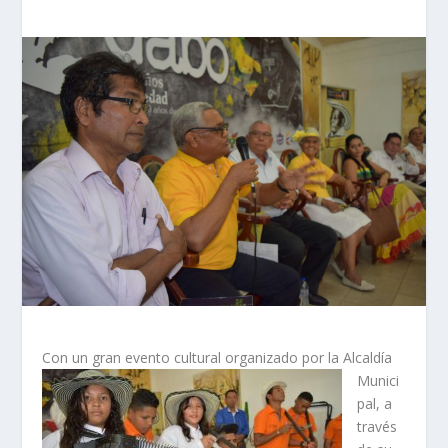
Con un gran evento
cultural organizado por la Alcaldía
Munici
pal, a
través