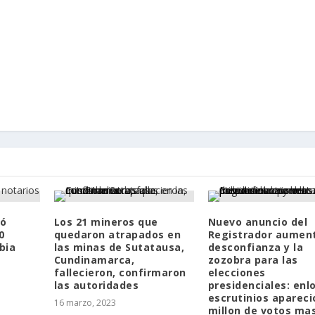
ió
Los 21 mineros que
Nuevo anuncio del
0
quedaron atrapados en
Registrador aument
bia
las minas de Sutatausa,
desconfianza y la
Cundinamarca,
zozobra para las
fallecieron, confirmaron
elecciones
las autoridades
presidenciales: enl
escrutinios apareci
16 marzo, 2023
millon de votos ma