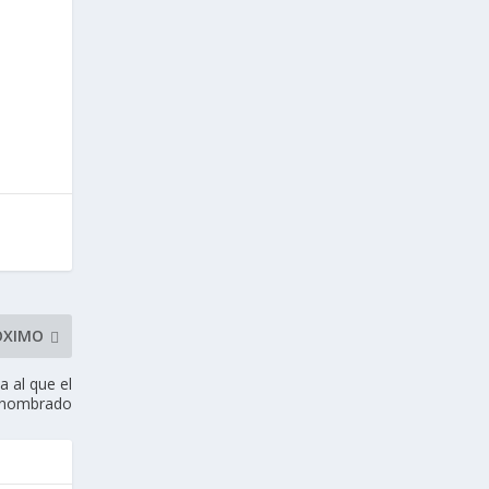
ÓXIMO
a al que el
r nombrado