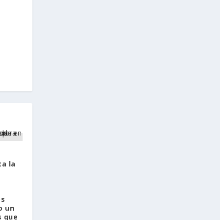
a la
os
o un
s que