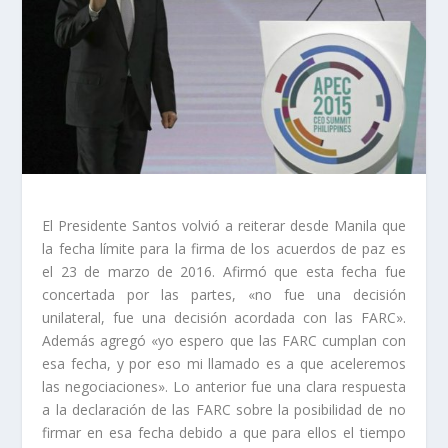
El Presidente Santos volvió a reiterar desde Manila que
la fecha límite para la firma de los acuerdos de paz es
el 23 de marzo de 2016. Afirmó que esta fecha fue
concertada por las partes, «no fue una decisión
unilateral, fue una decisión acordada con las FARC».
Además agregó «yo espero que las FARC cumplan con
esa fecha, y por eso mi llamado es a que aceleremos
las negociaciones». Lo anterior fue una clara respuesta
a la declaración de las FARC sobre la posibilidad de no
firmar en esa fecha debido a que para ellos el tiempo