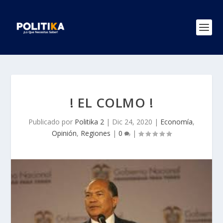
! EL COLMO !
Publicado por
Politika 2
|
Dic 24, 2020
|
Economía
,
Opinión
,
Regiones
|
0
|