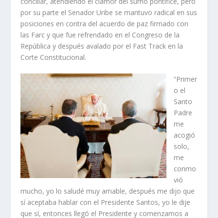
conciliar, atendiendo el clamor del sumo pontífice, pero
por su parte el Senador Uribe se mantuvo radical en sus
posiciones en contra del acuerdo de paz firmado con
las Farc y que fue refrendado en el Congreso de la
República y después avalado por el Fast Track en la
Corte Constitucional.
“Primer
o el
Santo
Padre
me
acogió
solo,
me
conmo
vió
mucho, yo lo saludé muy amable, después me dijo que
sí aceptaba hablar con el Presidente Santos, yo le dije
que sí, entonces llegó el Presidente y comenzamos a