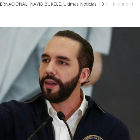
TERNACIONAL
,
NAYIB BUKELE
,
Ultimas Noticias
|
0
|