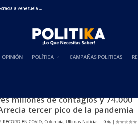
racia a Venezuela ...
OPINIÓN
POLÍTICA
CAMPAÑAS POLITICAS
RE
res millones de contagios y 74.000
Arrecia tercer pico de la pandemia
S RECORD EN COVID
,
Colombia
,
Ultimas Noticias
|
0
|