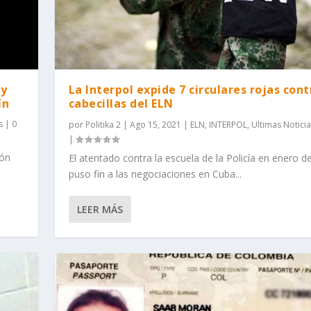
hy
La Interpol expide 7 circulares rojas cont
ín
cabecillas del ELN
s
|
0
por
Politika 2
|
Ago 15, 2021
|
ELN
,
INTERPOL
,
Ultimas Notici
|
ión
El atentado contra la escuela de la Policía en enero d
puso fin a las negociaciones en Cuba...
LEER MÁS