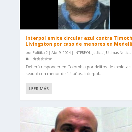
Interpol emite circular azul contra Timot
Livingston por caso de menores en Medell
por
Politika 2
|
Abr 9, 2024
|
INTERPOL
,
Judicial
,
Ultimas Noticia
|
Deberá responder en Colombia por delitos de explotac
sexual con menor de 14 años. Interpol...
LEER MÁS