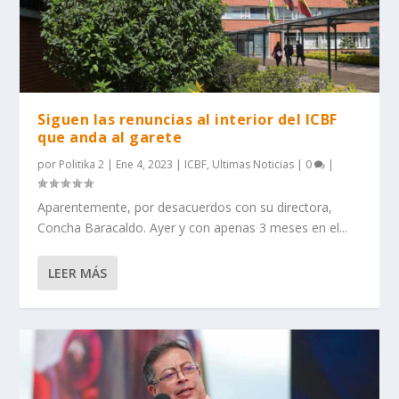
Siguen las renuncias al interior del ICBF
que anda al garete
por
Politika 2
|
Ene 4, 2023
|
ICBF
,
Ultimas Noticias
|
0
|
Aparentemente, por desacuerdos con su directora,
Concha Baracaldo. Ayer y con apenas 3 meses en el...
LEER MÁS