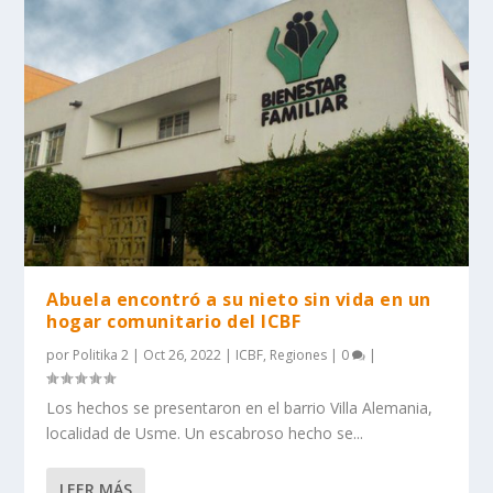
Abuela encontró a su nieto sin vida en un
hogar comunitario del ICBF
por
Politika 2
|
Oct 26, 2022
|
ICBF
,
Regiones
|
0
|
Los hechos se presentaron en el barrio Villa Alemania,
localidad de Usme. Un escabroso hecho se...
LEER MÁS