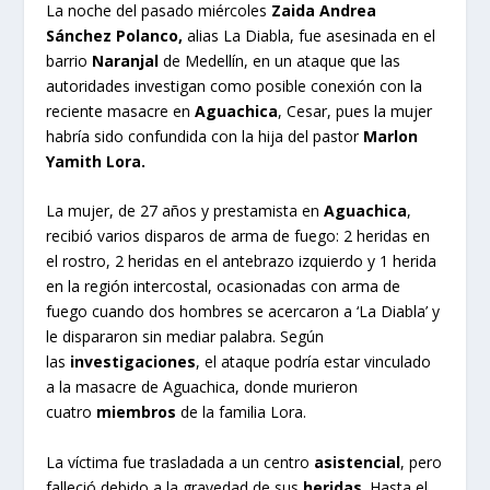
La noche del pasado miércoles
Zaida Andrea
Sánchez Polanco,
alias La Diabla, fue asesinada en el
barrio
Naranjal
de Medellín, en un ataque que las
autoridades investigan como posible conexión con la
reciente masacre en
Aguachica
, Cesar, pues la mujer
habría sido confundida con la hija del pastor
Marlon
Yamith Lora.
La mujer, de 27 años y prestamista en
Aguachica
,
recibió varios disparos de arma de fuego: 2 heridas en
el rostro, 2 heridas en el antebrazo izquierdo y 1 herida
en la región intercostal, ocasionadas con arma de
fuego cuando dos hombres se acercaron a ‘La Diabla’ y
le dispararon sin mediar palabra. Según
las
investigaciones
, el ataque podría estar vinculado
a la masacre de Aguachica, donde murieron
cuatro
miembros
de la familia Lora.
La víctima fue trasladada a un centro
asistencial
, pero
falleció debido a la gravedad de sus
heridas
. Hasta el