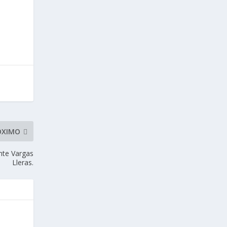
ÓXIMO
ente Vargas
Lleras.