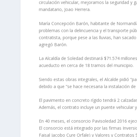
circulación vehicular, mejoramos la seguridad y ga
mandatario, Joao Herrera.
María Concepción Barón, habitante de Normandía,
problemas con la delincuencia y el transporte púb
contratista, porque pese a las lluvias, han saca
agregó Barón.
La Alcaldía de Soledad destinará $71.574 millones
acueducto en cerca de 18 tramos del municipio.
Siendo estas obras integrales, el Alcalde pidió “p
debido a que “se hace necesaria la instalación d
El pavimento en concreto rígido tendrá 2 calzada
Además, el contrato incluye un puente vehicular y
En 40 meses, el consorcio Pavisoledad 2016 ejecu
El consorcio está integrado por las firmas Invers
Faisal Jacobo Cure Orfale) y Valores y Contratos