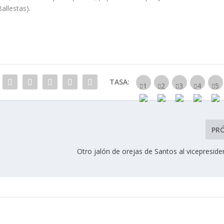
Ballestas).
TASA:
PR
Otro jalón de orejas de Santos al vicepresid