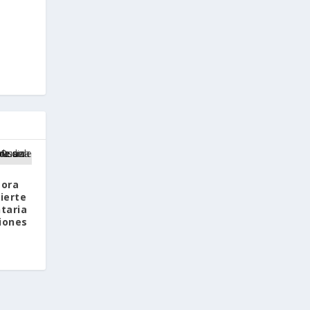
tora
ierte
ntaria
iones