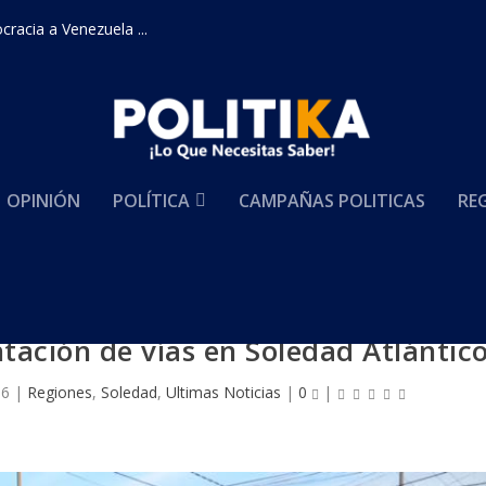
racia a Venezuela ...
OPINIÓN
POLÍTICA
CAMPAÑAS POLITICAS
RE
tación de vías en Soledad Atlántic
16
|
Regiones
,
Soledad
,
Ultimas Noticias
|
0
|