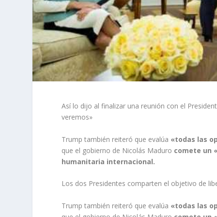
Así lo dijo al finalizar una reunión con el Presid
veremos»
Trump también reiteró que evalúa
«todas las op
que el gobierno de Nicolás Maduro
comete un «t
humanitaria internacional.
Los dos Presidentes comparten el objetivo de lib
Trump también reiteró que evalúa
«todas las op
que el gobierno de Nicolás Maduro
comete un «t