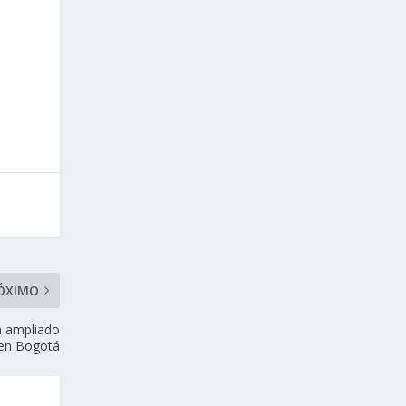
ÓXIMO
a ampliado
 en Bogotá