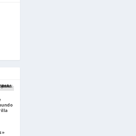
e
 mundo
illa
s»