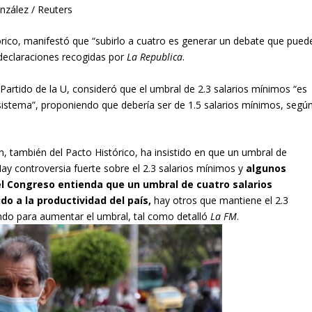
nzález / Reuters
rico, manifestó que “subirlo a cuatro es generar un debate que pued
declaraciones recogidas por
La Republica
.
 Partido de la U, consideró que el umbral de 2.3 salarios mínimos “es
 sistema”, proponiendo que debería ser de 1.5 salarios mínimos, segú
, también del Pacto Histórico, ha insistido en que un umbral de
Hay controversia fuerte sobre el 2.3 salarios mínimos y
algunos
l Congreso entienda que un umbral de cuatro salarios
do a la productividad del país,
hay otros que mantiene el 2.3
ando para aumentar el umbral, tal como detalló
La FM
.