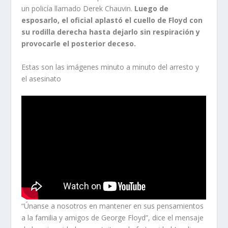
un policía llamado Derek Chauvin.
Luego de
esposarlo, el oficial aplastó el cuello de Floyd con
su rodilla derecha hasta dejarlo sin respiración y
provocarle el posterior deceso.
Estas son las imágenes minuto a minuto del arresto y
el asesinato
“Únanse a nosotros en mantener en sus pensamientos
a la familia y amigos de George Floyd”, dice el mensaje