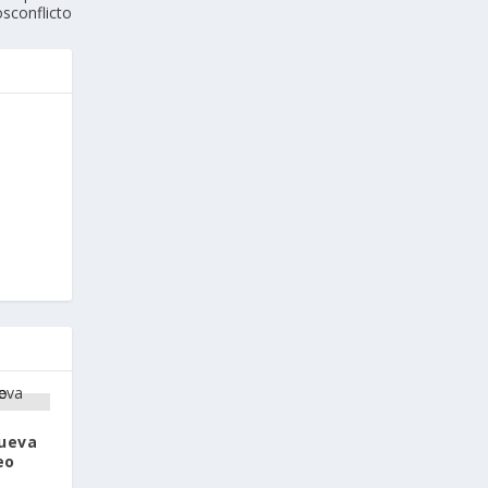
sconflicto
nueva
eo