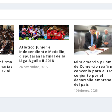
Atlético Junior e
Independiente Medellín,
disputarán la final de la
Liga Águila II 2018
nfirma
MinComercio y Cám
inarias
de Comercio reafir
26 noviembre, 2018
 17 al
convenio para el tr
conjunto por el
desarrollo empresar
del país
19 febrero, 2025