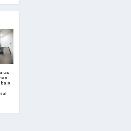
aras
man
abajo
ial