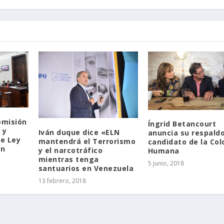
omisión
Íngrid Betancourt
 y
Iván duque dice «ELN
anuncia su respaldo
e Ley
mantendrá el Terrorismo
candidato de la Co
en
y el narcotráfico
Humana
mientras tenga
5 junio, 2018
santuarios en Venezuela
13 febrero, 2018