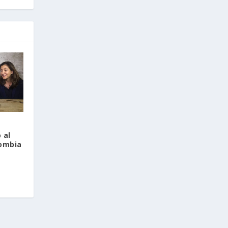
 al
lombia