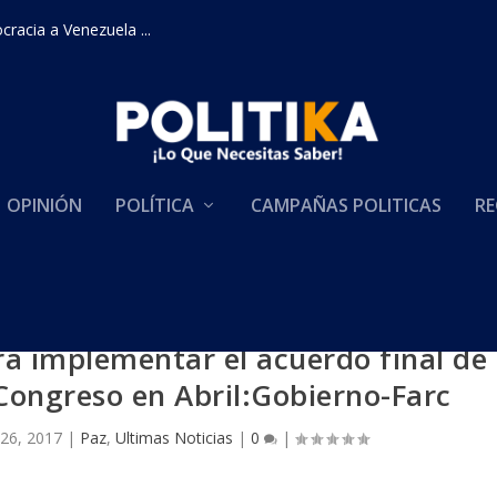
racia a Venezuela ...
OPINIÓN
POLÍTICA
CAMPAÑAS POLITICAS
RE
a implementar el acuerdo final de
 Congreso en Abril:Gobierno-Farc
26, 2017
|
Paz
,
Ultimas Noticias
|
0
|