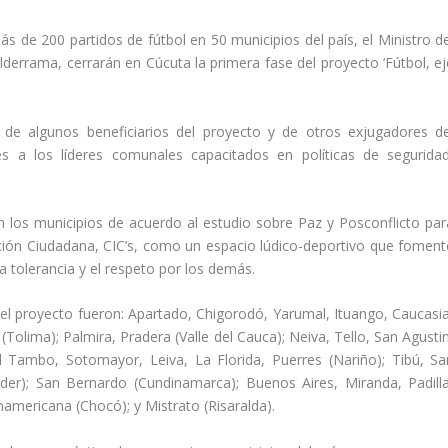
más de 200 partidos de fútbol en 50 municipios del país, el Ministro d
Valderrama, cerrarán en Cúcuta la primera fase del proyecto ‘Fútbol, e
n de algunos beneficiarios del proyecto y de otros exjugadores de
nes a los líderes comunales capacitados en políticas de seguridad
ron los municipios de acuerdo al estudio sobre Paz y Posconflicto par
ación Ciudadana, CIC’s, como un espacio lúdico-deportivo que foment
 la tolerancia y el respeto por los demás.
el proyecto fueron: Apartado, Chigorodó, Yarumal, Ituango, Caucasia
 (Tolima); Palmira, Pradera (Valle del Cauca); Neiva, Tello, San Agusti
 El Tambo, Sotomayor, Leiva, La Florida, Puerres (Nariño); Tibú, Sa
er); San Bernardo (Cundinamarca); Buenos Aires, Miranda, Padilla
namericana (Chocó); y Mistrato (Risaralda).