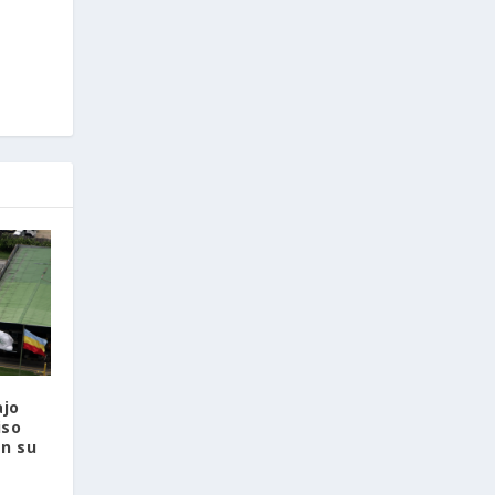
ajo
iso
en su