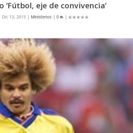
o ‘Fútbol, eje de convivencia’
|
Dic 13, 2015
|
Ministerios
|
0
|