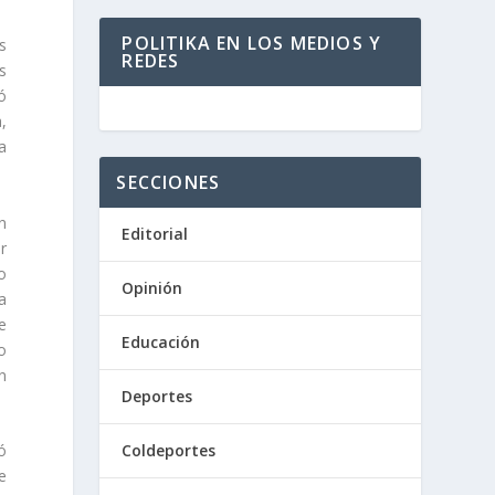
POLITIKA EN LOS MEDIOS Y
s
REDES
s
ó
,
a
SECCIONES
n
Editorial
r
o
Opinión
va
ue
Educación
o
n
Deportes
Coldeportes
ó
e