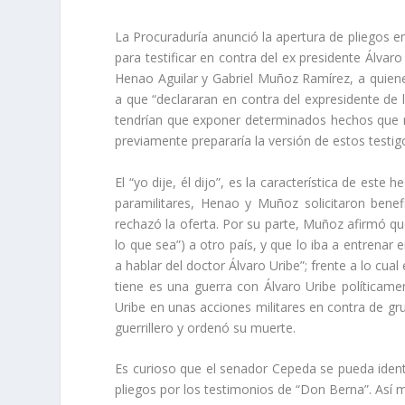
La Procuraduría anunció la apertura de pliegos e
para testificar en contra del ex presidente Álvar
Henao Aguilar y Gabriel Muñoz Ramírez, a quiene
a que “declararan en contra del expresidente de l
tendrían que exponer determinados hechos que n
previamente prepararía la versión de estos testig
El “yo dije, él dijo”, es la característica de est
paramilitares, Henao y Muñoz solicitaron benefi
rechazó la oferta. Por su parte, Muñoz afirmó que
lo que sea”) a otro país, y que lo iba a entrenar 
a hablar del doctor Álvaro Uribe”; frente a lo cua
tiene es una guerra con Álvaro Uribe políticame
Uribe en unas acciones militares en contra de gr
guerrillero y ordenó su muerte.
Es curioso que el senador Cepeda se pueda identif
pliegos por los testimonios de “Don Berna”. Así 