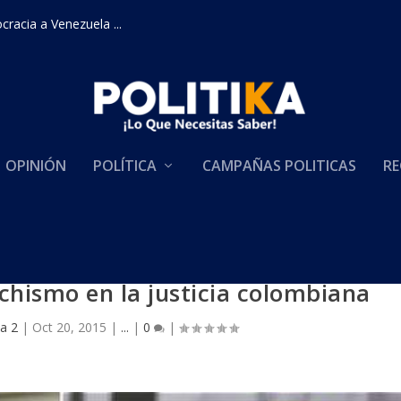
racia a Venezuela ...
OPINIÓN
POLÍTICA
CAMPAÑAS POLITICAS
RE
nchismo en la justicia colombiana
ka 2
|
Oct 20, 2015
|
...
|
0
|