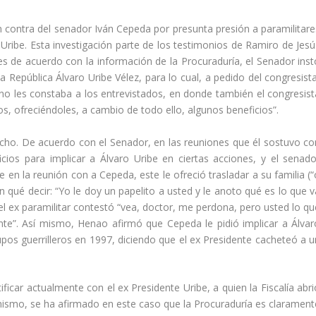
n contra del senador Iván Cepeda por presunta presión a paramilitare
o Uribe. Esta investigación parte de los testimonios de Ramiro de Jesú
s de acuerdo con la información de la Procuraduría, el Senador inst
a República Álvaro Uribe Vélez, para lo cual, a pedido del congresista
o les constaba a los entrevistados, en donde también el congresist
os, ofreciéndoles, a cambio de todo ello, algunos beneficios”.
e hecho. De acuerdo con el Senador, en las reuniones que él sostuvo co
cios para implicar a Álvaro Uribe en ciertas acciones, y el senado
 en la reunión con a Cepeda, este le ofreció trasladar a su familia (“
en qué decir: “Yo le doy un papelito a usted y le anoto qué es lo que 
l el ex paramilitar contestó “vea, doctor, me perdona, pero usted lo q
nte”. Así mismo, Henao afirmó que Cepeda le pidió implicar a Álvar
upos guerrilleros en 1997, diciendo que el ex Presidente cacheteó a u
icar actualmente con el ex Presidente Uribe, a quien la Fiscalía abri
mismo, se ha afirmado en este caso que la Procuraduría es clarament