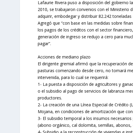
Lafaurie Rivera puso a disposición del gobierno l
2010, se trabajaron convenios con el Ministerio d
adquirir, embodegar y distribuir 82.242 toneladas
Agregó que “con base en las medidas sobre financ
los pagos de los créditos con el sector financier
generación de ingreso se redujo a cero para muc
pagar”.
Acciones de mediano plazo
El dirigente gremial afirmó que la recuperación de
pasturas comenzando desde cero, no tomará meno
intervenida, para lo cual se requerirá:
1- La puesta a disposición de agricultores y gan
o el subsidio al pago de servicios de labranza m
productores.
2- La creación de una Línea Especial de Crédito (
Mojana, en condiciones de amortización que cons
3- El subsidio temporal a los insumos necesarios 
(abono orgánico, cal dolomita, semillas, abonos, 
4- Subsidio a la reconstrucción de viviendas e ins