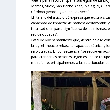
Vale la pena recordar que la subregión de La Mo
Marcos, Sucre, San Benito Abad, Majagual, Guaran
Córdoba (Ayapel) y Antioquia (Nechí).
El literal c del artículo 56 expresa que existirá 
capacidad de impactar de manera desfavorable y g
totalidad o en parte significativa de las mismas, e
red de ciudades”.
Lafaurie Rivera manifestó que, dentro de ese cont
la ley, el impacto rebasa la capacidad técnica y 
involucradas. En consecuencia, “se requieren acci
para atender las acciones urgentes, las de recuper
me referiré, principalmente, a las relacionadas co