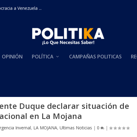
racia a Venezuela ...
OPINIÓN
POLÍTICA
CAMPAÑAS POLITICAS
RE
dente Duque declarar situación de
acional en La Mojana
gencia Invernal
,
LA MOJANA
,
Ultimas Noticias
|
0
|