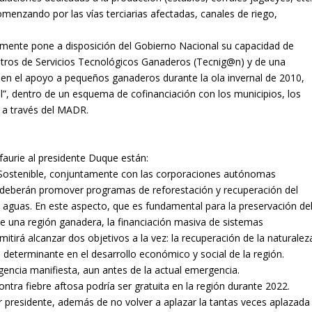
comenzando por las vías terciarias afectadas, canales de riego,
mente pone a disposición del Gobierno Nacional su capacidad de
Centros de Servicios Tecnológicos Ganaderos (Tecnig@n) y de una
en el apoyo a pequeños ganaderos durante la ola invernal de 2010,
”, dentro de un esquema de cofinanciación con los municipios, los
 a través del MADR.
faurie al presidente Duque están:
o Sostenible, conjuntamente con las corporaciones autónomas
s, deberán promover programas de reforestación y recuperación del
 aguas. En este aspecto, que es fundamental para la preservación de
e una región ganadera, la financiación masiva de sistemas
rmitirá alcanzar dos objetivos a la vez: la recuperación de la naturalez
s determinante en el desarrollo económico y social de la región.
urgencia manifiesta, aun antes de la actual emergencia.
tra fiebre aftosa podría ser gratuita en la región durante 2022.
presidente, además de no volver a aplazar la tantas veces aplazada