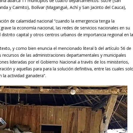
jana abarca 11 municipios de cuatro departamentos: Sucre (San
da y Caimito), Bolívar (Magangué, Achí y San Jacinto del Cauca),
situación de calamidad nacional “cuando la emergencia tenga la
rave la economía nacional, las redes de servicios nacionales en su
l distrito capital y otros centros urbanos de importancia regional en l
exto, y como bien enuncia el mencionado literal b del artículo 56 de
los recursos de las administraciones departamentales y municipales
ones lideradas por el Gobierno Nacional a través de los ministerios,
ación y aquellas para para la solución definitiva, entre las cuales sol
n la actividad ganadera”.