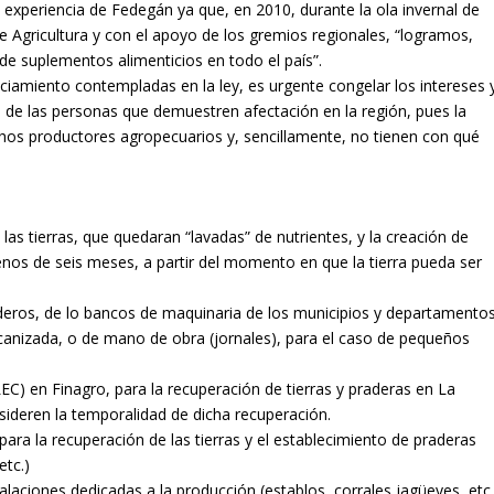
a experiencia de Fedegán ya que, en 2010, durante la ola invernal de
e Agricultura y con el apoyo de los gremios regionales, “logramos,
 de suplementos alimenticios en todo el país”.
iamiento contempladas en la ley, es urgente congelar los intereses 
o, de las personas que demuestren afectación en la región, pues la
hos productores agropecuarios y, sencillamente, no tienen con qué
 las tierras, que quedaran “lavadas” de nutrientes, y la creación de
s de seis meses, a partir del momento en que la tierra pueda ser
aderos, de lo bancos de maquinaria de los municipios y departamentos
ecanizada, o de mano de obra (jornales), para el caso de pequeños
LEC) en Finagro, para la recuperación de tierras y praderas en La
ideren la temporalidad de dicha recuperación.
para la recuperación de las tierras y el establecimiento de praderas
etc.)
talaciones dedicadas a la producción (establos, corrales jagüeyes, etc