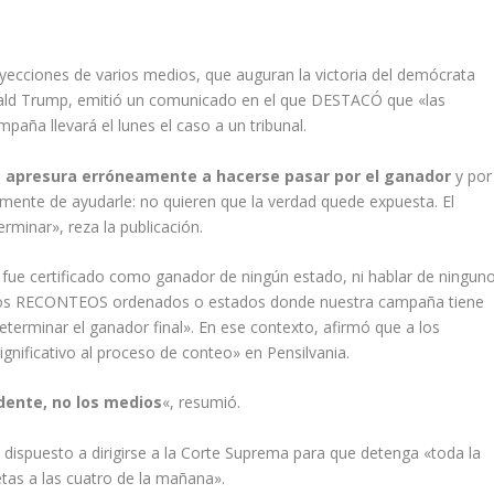
yecciones de varios medios, que auguran la victoria del demócrata
Donald Trump, emitió un comunicado en el que DESTACÓ que «las
paña llevará el lunes el caso a un tribunal.
e apresura erróneamente a hacerse pasar por el ganador
y por
mente de ayudarle: no quieren que la verdad quede expuesta. El
rminar», reza la publicación.
ue certificado como ganador de ningún estado, ni hablar de ningun
a los RECONTEOS ordenados o estados donde nuestra campaña tiene
determinar el ganador final». En ese contexto, afirmó que a los
ificativo al proceso de conteo» en Pensilvania.
idente, no los medios
«, resumió.
dispuesto a dirigirse a la Corte Suprema para que detenga «toda la
etas a las cuatro de la mañana».