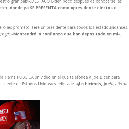
nuestro gran país»,DESTACÓ Biden poco después de conocerse las
tter, donde ya SE PRESENTA como «presidente electo»
de
ero les prometo: seré un presidente para todos los estadounidenses,
gregó: «
Mantendré la confianza que han depositado en mí
«.
ala Harris,PUBLICA un video en el que telefonea a Joe Biden para
sidente de Estados Unidos» y felicitarle. «¡
Lo hicimos, Joe
!», afirma