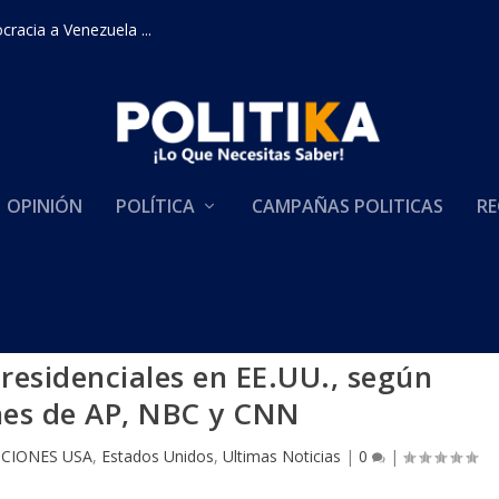
racia a Venezuela ...
OPINIÓN
POLÍTICA
CAMPAÑAS POLITICAS
RE
presidenciales en EE.UU., según
nes de AP, NBC y CNN
CCIONES USA
,
Estados Unidos
,
Ultimas Noticias
|
0
|