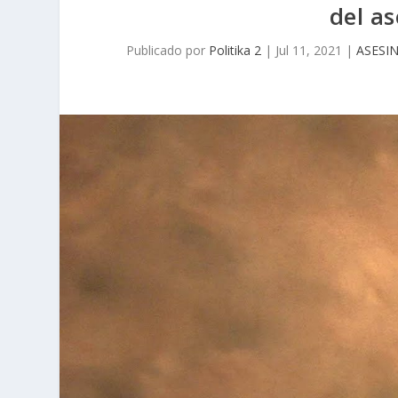
del a
Publicado por
Politika 2
|
Jul 11, 2021
|
ASESI