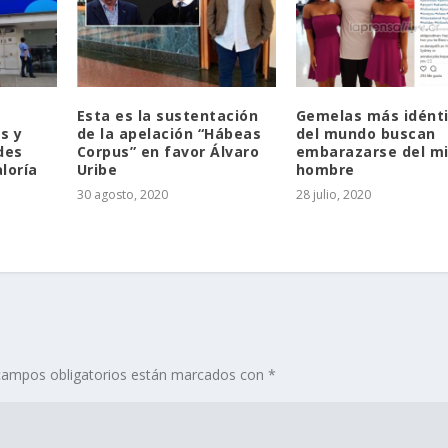
Esta es la sustentación
Gemelas más idént
s y
de la apelación “Hábeas
del mundo buscan
des
Corpus” en favor Álvaro
embarazarse del m
loría
Uribe
hombre
30 agosto, 2020
28 julio, 2020
campos obligatorios están marcados con
*