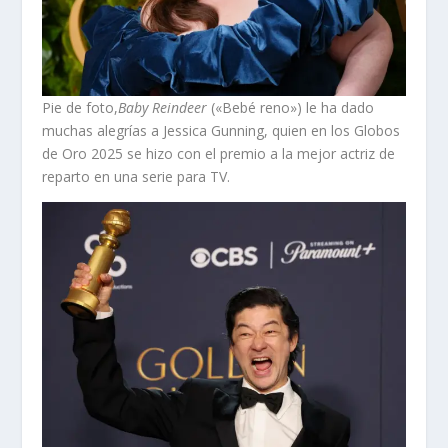
Pie de foto,
Baby Reindeer
(«Bebé reno») le ha dado
muchas alegrías a Jessica Gunning, quien en los Globos
de Oro 2025 se hizo con el premio a la mejor actriz de
reparto en una serie para TV.