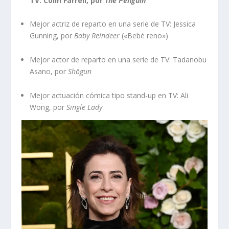
TV: Colin Farrell, por
The Penguin
Mejor actriz de reparto en una serie de TV: Jessica
Gunning, por
Baby Reindeer
(«Bebé reno»)
Mejor actor de reparto en una serie de TV: Tadanobu
Asano, por
Shōgun
Mejor actuación cómica tipo stand-up en TV: Ali
Wong, por
Single Lady