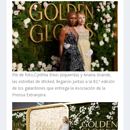
Pie de foto,Cynthia Erivo (izquierda) y Ariana Grande,
las estrellas de
Wicked
, llegaron juntas a la 82.ª edición
de los galardones que entrega la Asociación de la
Prensa Extranjera.