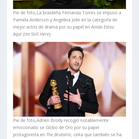
Pie de foto,La brasileña Fernanda Torres se impuso a
Pamela Anderson y Angelina Jolie en la categoría de
mejor actriz de drama por su papel en
Ainda Estou
Aqui
(I
‘m Still Here
).
Pie de foto,Adrien Brody recogió notablemente
emocionado se Globo de Oro por su papel
protagonista en
The Brutalist
, cinta que también se ha