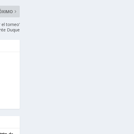
ÓXIMO
el torneo’
dente Duque