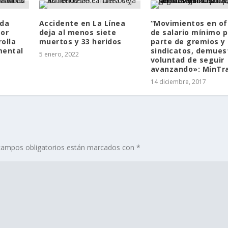
ada
Accidente en La Línea
“Movimientos en of
por
deja al menos siete
de salario mínimo p
olla
muertos y 33 heridos
parte de gremios y
mental
sindicatos, demues
5 enero, 2022
voluntad de seguir
avanzando»: MinTr
14 diciembre, 2017
campos obligatorios están marcados con
*