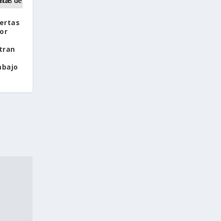
ertas
or
tran
abajo