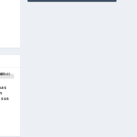
nas
n
 sus