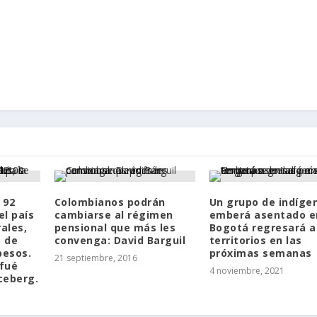
 92
Colombianos podrán
Un grupo de indíge
el país
cambiarse al régimen
emberá asentado e
rales,
pensional que más les
Bogotá regresará a
 de
convenga: David Barguil
territorios en las
pesos.
próximas semanas
21 septiembre, 2016
fué
4 noviembre, 2021
iceberg.