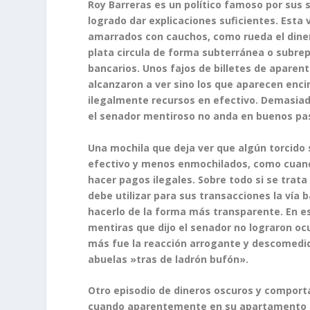
Roy Barreras es un político famoso por sus
logrado dar explicaciones suficientes. Esta
amarrados con cauchos, como rueda el diner
plata circula de forma subterránea o subrep
bancarios. Unos fajos de billetes de apare
alcanzaron a ver sino los que aparecen enc
ilegalmente recursos en efectivo. Demasiad
el senador mentiroso no anda en buenos pas
Una mochila que deja ver que algún torcido
efectivo y menos enmochilados, como cuand
hacer pagos ilegales. Sobre todo si se trat
debe utilizar para sus transacciones la vía
hacerlo de la forma más transparente. En es
mentiras que dijo el senador no lograron oc
más fue la reacción arrogante y descomedi
abuelas »tras de ladrón bufón».
Otro episodio de dineros oscuros y comport
cuando aparentemente en su apartamento en 