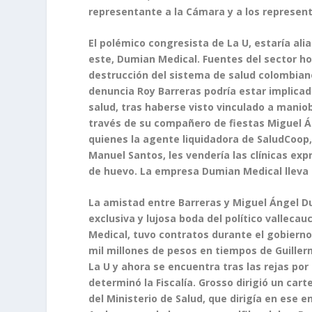
representante a la Cámara y a los represen
El polémico congresista de La U, estaría al
este, Dumian Medical. Fuentes del sector hos
destrucción del sistema de salud colombian
denuncia Roy Barreras podría estar implica
salud, tras haberse visto vinculado a manio
través de su compañero de fiestas Miguel Á
quienes la agente liquidadora de SaludCoop,
Manuel Santos, les vendería las clínicas exp
de huevo. La empresa Dumian Medical lleva l
La amistad entre Barreras y Miguel Ángel Du
exclusiva y lujosa boda del político vallec
Medical, tuvo contratos durante el gobierno
mil millones de pesos en tiempos de Guiller
La U y ahora se encuentra tras las rejas por
determinó la Fiscalía. Grosso dirigió un car
del Ministerio de Salud, que dirigía en ese e