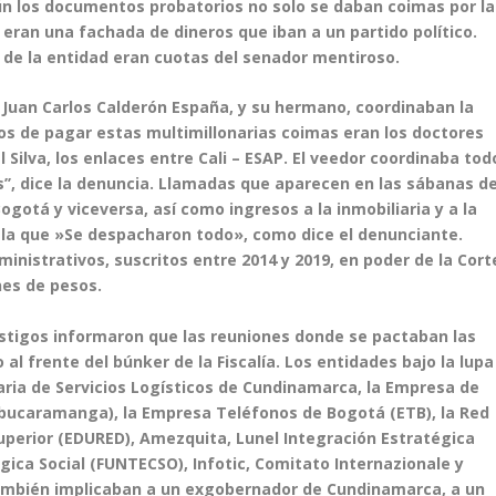
ún los documentos probatorios no solo se daban coimas por la
eran una fachada de dineros que iban a un partido político.
a de la entidad eran cuotas del senador mentiroso.
Juan Carlos Calderón España, y su hermano, coordinaban la
os de pagar estas multimillonarias coimas eran los doctores
 Silva, los enlaces entre Cali – ESAP. El veedor coordinaba tod
s’’, dice la denuncia. Llamadas que aparecen en las sábanas d
Bogotá y viceversa, así como ingresos a la inmobiliaria y a la
n la que »Se despacharon todo», como dice el denunciante.
inistrativos, suscritos entre 2014 y 2019, en poder de la Cort
nes de pesos.
estigos informaron que las reuniones donde se pactaban las
 al frente del búnker de la Fiscalía. Los entidades bajo la lupa
aria de Servicios Logísticos de Cundinamarca, la Empresa de
ucaramanga), la Empresa Teléfonos de Bogotá (ETB), la Red
uperior (EDURED), Amezquita, Lunel Integración Estratégica
gica Social (FUNTECSO), Infotic, Comitato Internazionale y
también implicaban a un exgobernador de Cundinamarca, a un