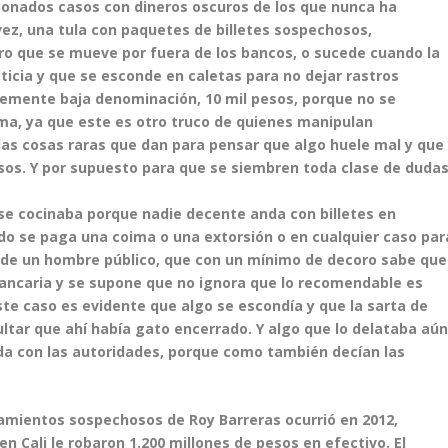
 sonados casos con dineros oscuros de los que nunca ha
 vez, una tula con paquetes de billetes sospechosos,
o que se mueve por fuera de los bancos, o sucede cuando la
ticia y que se esconde en caletas para no dejar rastros
ntemente baja denominación, 10 mil pesos, porque no se
ima, ya que este es otro truco de quienes manipulan
as cosas raras que dan para pensar que algo huele mal y que
os. Y por supuesto para que se siembren toda clase de dudas
 se cocinaba porque nadie decente anda con billetes en
o se paga una coima o una extorsión o en cualquier caso par
a de un hombre público, que con un mínimo de decoro sabe que
 bancaria y se supone que no ignora que lo recomendable es
te caso es evidente que algo se escondía y que la sarta de
ultar que ahí había gato encerrado. Y algo que lo delataba aú
da con las autoridades, porque como también decían las
amientos sospechosos de Roy Barreras ocurrió en 2012,
Cali le robaron 1.200 millones de pesos en efectivo. El