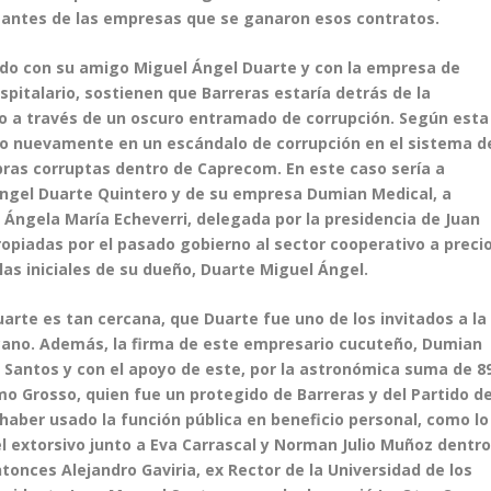
tantes de las empresas que se ganaron esos contratos.
iado con su amigo Miguel Ángel Duarte y con la empresa de
pitalario, sostienen que Barreras estaría detrás de la
o a través de un oscuro entramado de corrupción. Según esta
do nuevamente en un escándalo de corrupción en el sistema d
bras corruptas dentro de Caprecom. En este caso sería a
ngel Duarte Quintero y de su empresa Dumian Medical, a
 Ángela María Echeverri, delegada por la presidencia de Juan
ropiadas por el pasado gobierno al sector cooperativo a preci
as iniciales de su dueño, Duarte Miguel Ángel.
arte es tan cercana, que Duarte fue uno de los invitados a la
aucano. Además, la firma de este empresario cucuteño, Dumian
 Santos y con el apoyo de este, por la astronómica suma de 8
mo Grosso, quien fue un protegido de Barreras y del Partido d
 haber usado la función pública en beneficio personal, como lo
tel extorsivo junto a Eva Carrascal y Norman Julio Muñoz dentr
ntonces Alejandro Gaviria, ex Rector de la Universidad de los