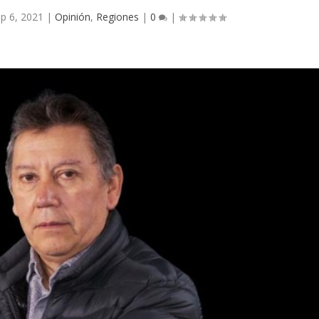
p 6, 2021
|
Opinión
,
Regiones
|
0
|