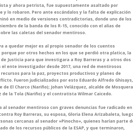
tista y ahora petrista, fue supuestamente asaltado por
 y lo robaron. Pero ante escándalos y la falta de explicación
fuminó en medio de versiones contradictorias, donde uno de los
iembro de la banda de los R-15, conocido con el alias de
sobre las caletas del senador mentiroso.
a a quedar mejor es al propio senador de los cuentos
, porque por otros hechos en los que se perdió otra platica, la
de Justicia para que investigara a Roy Barreras y a otros dos
 el ente investigador desde 2017, una red de mentirosos
recursos para la paz, proyectos productivos y planes de
licto. Fueron judicializados por esto Eduardo Alfredo Ghisays
e de El Charco (Nariño); Johan Velázquez, alcalde de Mosquer
de la Tola (Nariño) y el contratista Wilmar Caicedo.
ra al senador mentiroso con graves denuncias fue radicado en
 contra Roy Barreras, su esposa, Gloria Elena Arizabaleta, lueg
personas cercanas al senador »Pinocho», quienes harían parte d
ado de los recursos públicos de la ESAP, y que terminaron,