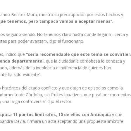
rlando Benítez Mora, mostró su preocupación por estos hechos y
 que tenemos, pero tampoco vamos a aceptar menos
”.
seguirlo siendo. No tenemos claro hasta dónde llegar mi cerca y
tes para poder avanzar», dijo el funcionario.
es, indicó que
“sería recomendable que este tema se convirtier
agenda departamental,
que la ciudadanía cordobesa lo conozca y
ltado, además de la indolencia e indiferencia de quienes han
nte ha sido evidente”.
históricos del citado conflicto y que datan de episodios como la
artamento de Córdoba, sin límites taxativos, que pasó por momento
y una larga controversia” dijo el rector.
uta 11 puntos limítrofes, 10 de ellos con Antioquia
y que
Sandra Devia, firmara un acta aceptando una propuesta limítrofe