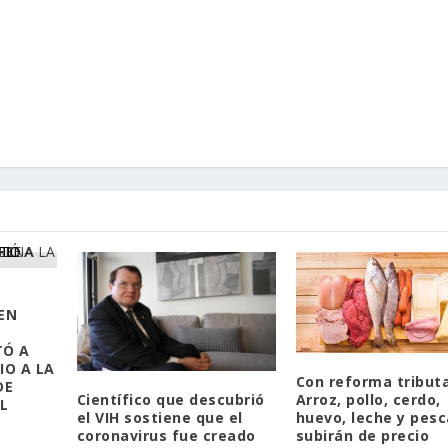
EN
TÓ A
IO A LA
Con reforma tributa
DE
Arroz, pollo, cerdo,
Científico que descubrió
L
huevo, leche y pesc
el VIH sostiene que el
subirán de precio
coronavirus fue creado