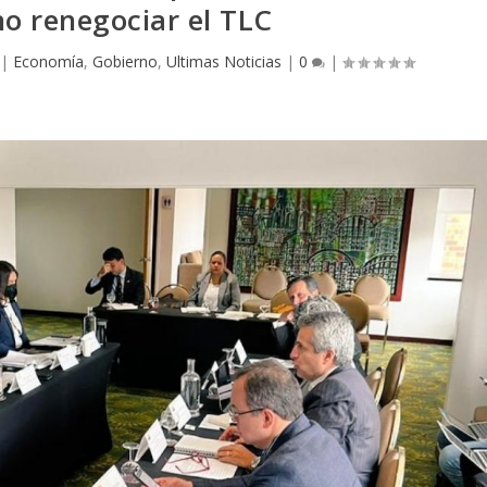
o renegociar el TLC
|
Economía
,
Gobierno
,
Ultimas Noticias
|
0
|