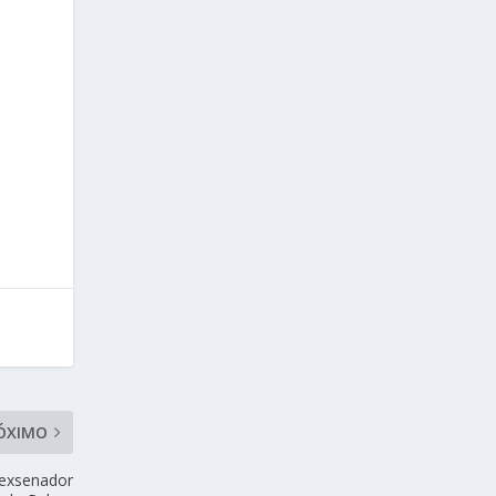
ÓXIMO
 exsenador