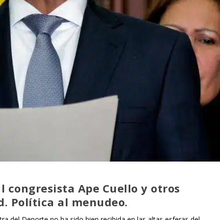
l congresista Ape Cuello y otros
d. Política al menudeo.
a del Deporte no ha sido bien recibida en las altas esferas del