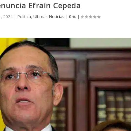
enuncia Efraín Cepeda
1, 2024
|
Política
,
Ultimas Noticias
|
0
|