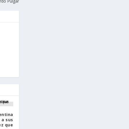
rdo Pulgar
entina
 a sus
ez que