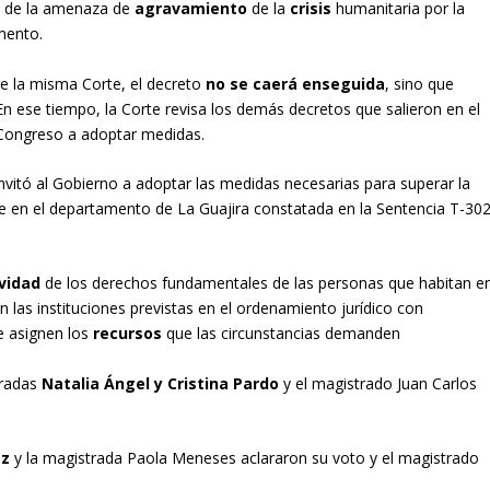
to de la amenaza de
agravamiento
de la
crisis
humanitaria por la
umento.
de la misma Corte, el decreto
no se caerá enseguida
, sino que
 En ese tiempo, la Corte revisa los demás decretos que salieron en el
 Congreso a adoptar medidas.
invitó al Gobierno a adoptar las medidas necesarias para superar la
te en el departamento de La Guajira constatada en la Sentencia T-30
ividad
de los derechos fundamentales de las personas que habitan e
n las instituciones previstas en el ordenamiento jurídico con
e asignen los
recursos
que las circunstancias demanden
tradas
Natalia Ángel y Cristina Pardo
y el magistrado Juan Carlos
ez
y la magistrada Paola Meneses aclararon su voto y el magistrado