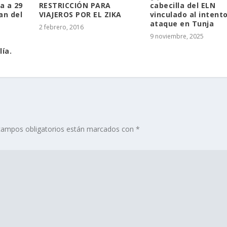
a a 29
RESTRICCIÓN PARA
cabecilla del ELN
an del
VIAJEROS POR EL ZIKA
vinculado al intent
ataque en Tunja
2 febrero, 2016
9 noviembre, 2025
lía.
campos obligatorios están marcados con
*