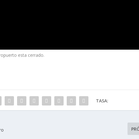
ropuerto esta cerrado.
TASA:
PR
ro