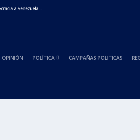
racia a Venezuela ...
OPINIÓN
POLÍTICA
CAMPAÑAS POLITICAS
RE
s
para los servicios públicos”: Andesco
mas Noticias
|
0
|
rias medidas para frenar el aumento que han...