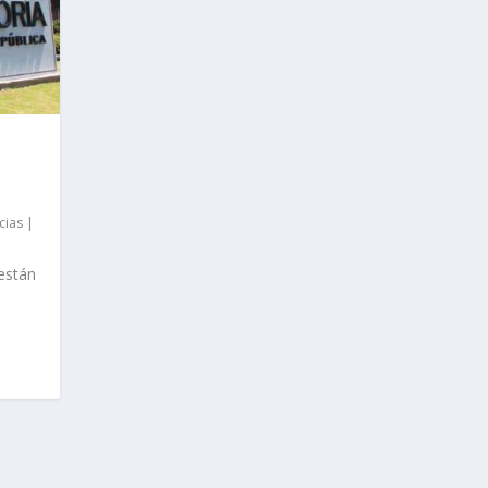
cias
|
 están