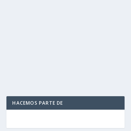
Presidente designó en propiedad a
directores del Sena, Prosperidad Social y
la Autoridad Nacional de Licencias
Ambientales
por
Politika 2
|
Abr 27, 2017
|
Nombramientos
,
Ultimas
Noticias
|
0
|
​A la dirección del Sena llega María Andrea Nieto
Romero, a Prosperidad Social Nemesio Roys...
LEER MÁS
HACEMOS PARTE DE