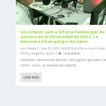
Un complot sacó a Alfonso Hamburger de 
emisora de la Universidad de Sucre. La
emisora está en peligro de cierre.
por
Politika 2
|
May 25, 2020
|
INVESTIGACIÖN
,
La Cara Oculta 
Hechos
,
Regiones
,
Sucre
|
0
|
Alcibíades Monterrosa Ricardo, prestigioso ganadero de
Unión- Sucre, se lamenta de haberle...
LEER MÁS