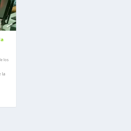
la
de los
 la