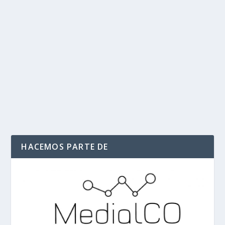
Falleció tras una fuerte patada en su
cabeza peleador de Kickboxing
por
Politika 2
|
Abr 5, 2021
|
Ecuador
,
INTERNACIONAL
,
KICKBOXING
,
Ultimas Noticias
|
0
|
Después de cinco días conectado a una máquina que lo
mantenía con vida, murió el pasado 1 de abril...
LEER MÁS
HACEMOS PARTE DE