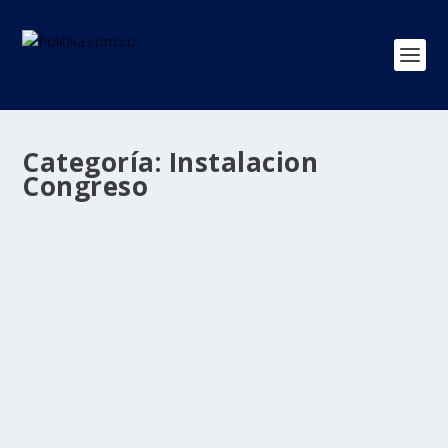
Categoría:
Instalacion
Congreso
Comité de Paro ultima detalles de seis
proyectos que presentará al Congreso
por
Politika 2
|
Jul 11, 2021
|
COMITÉ DE PARO
,
Instalacion
Congreso
,
Ultimas Noticias
|
0
|
Bogotá, 11 de julio _ RAM_ El Comité Nacional de Paro
ultima los detalles de los seis...