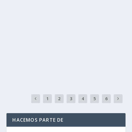
Tres chicas descubren que tenían el
mismo novio, lo dejan y se van de viaje
juntas
por
Politika 2
|
Jul 21, 2021
|
Historias Curiosas
,
INTERNACIONAL
,
Ultimas Noticias
|
0
|
Tres jóvenes identificadas como: Bekah King, Abi
Roberts y Morgan Tabor, se conocieron de una...
LEER MÁS
1
2
3
4
5
6
HACEMOS PARTE DE