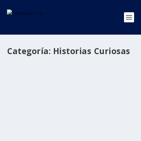
Categoría:
Historias Curiosas
El profe paisa que se disfraza de faraón,
soldado romano y káiser alemán para dar
sus clases de historia en Medellín
por
Politika 2
|
May 16, 2026
|
Historias Curiosas
,
Regiones
,
Ultimas Noticias
|
0
|
Enseña Ciencias Sociales y Filosofía en San Antonio de
Prado. Se ha disfrazado de faraón, de...