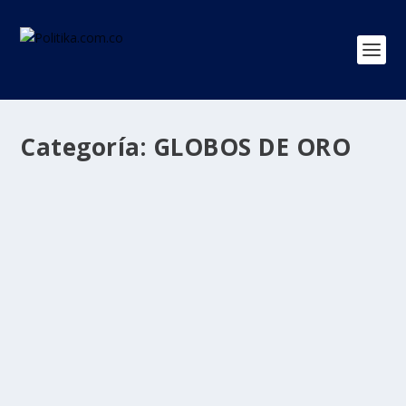
Categoría:
GLOBOS DE ORO
«The Crown» arrasa en los Globos de Oro
a lo mejor de la televisión
por
Politika 2
|
Mar 1, 2021
|
GLOBOS DE ORO
,
Ultimas Noticias
|
0
|
El drama sobre la familia real británica «The Crown» y
la comedia «Schitt’s Creek» ganaron...
LEER MÁS