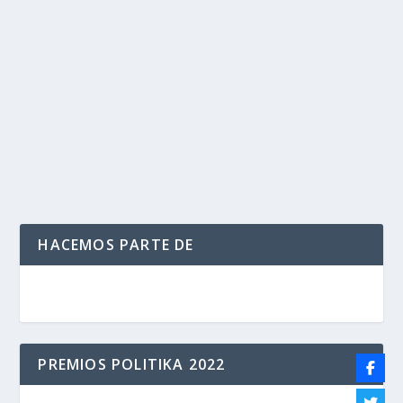
Oro 2021
por
Politika 2
|
Feb 3, 2021
|
ENTRETENIMIENTO
,
GLOBOS DE
ORO
,
NOMINADOS
,
Ultimas Noticias
|
0
|
Gary Oldman, protagonista de «Mank'» ha sido
nominado a mejor actor. La propia película está...
LEER MÁS
HACEMOS PARTE DE
PREMIOS POLITIKA 2022