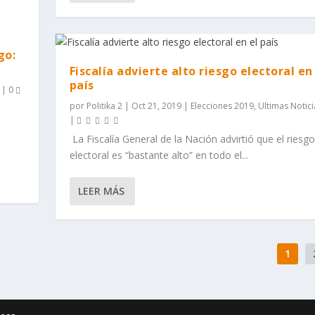
l
go:
Fiscalía advierte alto riesgo electoral en
país
|
0
por
Politika 2
|
Oct 21, 2019
|
Elecciones 2019
,
Ultimas Notici
|
La Fiscalía General de la Nación advirtió que el riesgo
electoral es “bastante alto” en todo el...
LEER MÁS
1