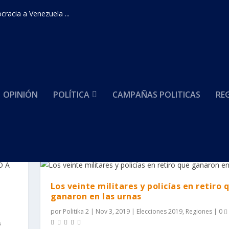
racia a Venezuela ...
OPINIÓN
POLÍTICA
CAMPAÑAS POLITICAS
RE
Los veinte militares y policías en retiro 
ganaron en las urnas
por
Politika 2
|
Nov 3, 2019
|
Elecciones 2019
,
Regiones
|
0
s