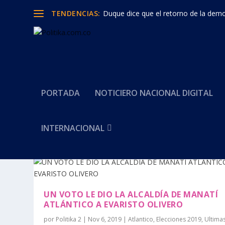
TENDENCIAS:
Duque dice que el retorno de la democ
PORTADA
NOTICIERO NACIONAL DIGITAL
INTERNACIONAL
Categoría:
Elecciones 2019
UN VOTO LE DIO LA ALCALDÍA DE MANATÍ
ATLÁNTICO A EVARISTO OLIVERO
por
Politika 2
|
Nov 6, 2019
|
Atlantico
,
Elecciones 2019
,
Ultima