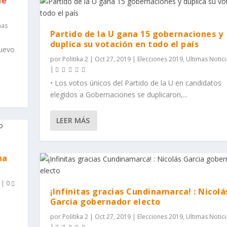
de
mas
Partido de la U gana 15 gobernaciones y
duplica su votación en todo el país
nuevo
por
Politika 2
|
Oct 27, 2019
|
Elecciones 2019
,
Ultimas Notici
|
• Los votos únicos del Partido de la U en candidatos
elegidos a Gobernaciones se duplicaron,...
LEER MÁS
na
|
0
¡Infinitas gracias Cundinamarca! : Nicolá
Garcia gobernador electo
por
Politika 2
|
Oct 27, 2019
|
Elecciones 2019
,
Ultimas Notici
|