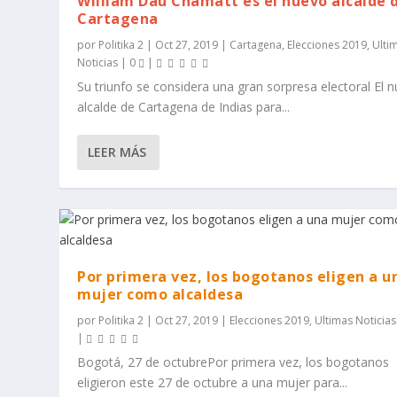
William Dau Chamatt es el nuevo alcalde 
Cartagena
por
Politika 2
|
Oct 27, 2019
|
Cartagena
,
Elecciones 2019
,
Ulti
Noticias
|
0
|
Su triunfo se considera una gran sorpresa electoral El 
alcalde de Cartagena de Indias para...
LEER MÁS
Por primera vez, los bogotanos eligen a u
mujer como alcaldesa
por
Politika 2
|
Oct 27, 2019
|
Elecciones 2019
,
Ultimas Noticias
|
Bogotá, 27 de octubrePor primera vez, los bogotanos
eligieron este 27 de octubre a una mujer para...