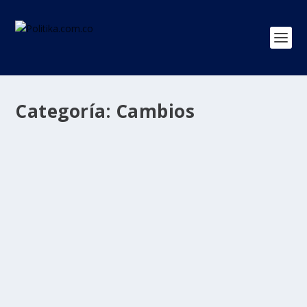
Categoría:
Cambios
Confirman movimientos en altos mandos
de la Policía: hay nuevo director de la Dijin
por
Politika 2
|
Sep 11, 2025
|
Cambios
,
POLICIA
,
Ultimas
Noticias
|
0
|
El director general de la Policía, mayor general Carlos
Fernando Triana Beltrán, anunció la...
LEER MÁS